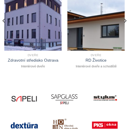
DVEŘE
DVEŘE
Zdravotní středisko Ostrava
RD Životice
Interiérové dveře
Interiérové dveře a schodiště