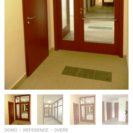
DOMŮ
/
REFERENCE
/
DVEŘE