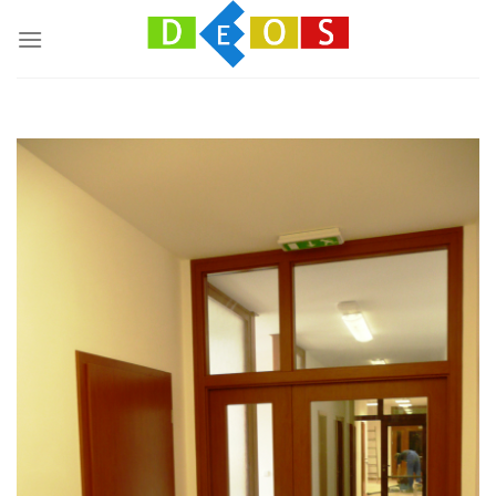
Přeskočit
na
obsah