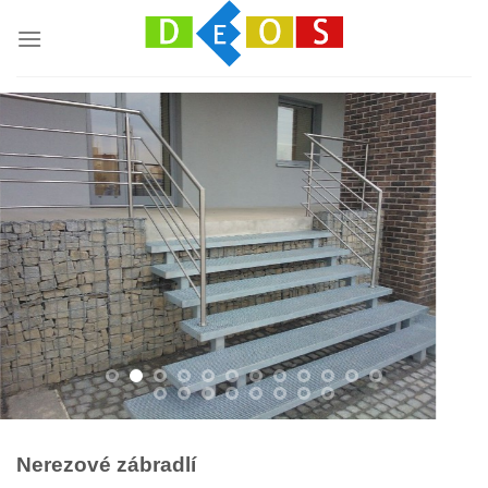
Přeskočit
na
obsah
Nerezové zábradlí