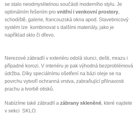
se stalo neodmyslitelnou součástí moderního stylu. Je
optimálním řešením pro
vnitřní i venkovní prostory
,
schodiště, galerie, francouzská okna apod. Stavebnicový
systém lze kombinovat s dalšími materiály, jako je
například sklo či dřevo.
Nerezové zábradlí v exteriéru odolá slunci, dešti, mrazu i
případné korozi. V interiéru je pak výhodná bezproblémová
údržba. Díky speciálnímu ošetření na bázi oleje se na
povrchu vytvoří ochranná vrstva, zabraňující přilnavosti
prachu a tvorbě otisků.
Nabízíme také zábradlí a
zábrany skleněné
, které najdete
v sekci SKLO.