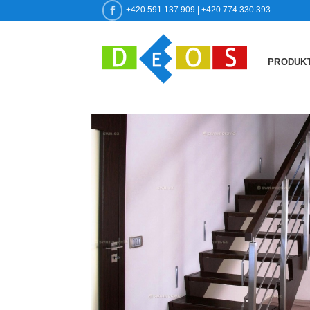
Přeskočit
+420 591 137 909 | +420 774 330 393
na
obsah
PRODUK