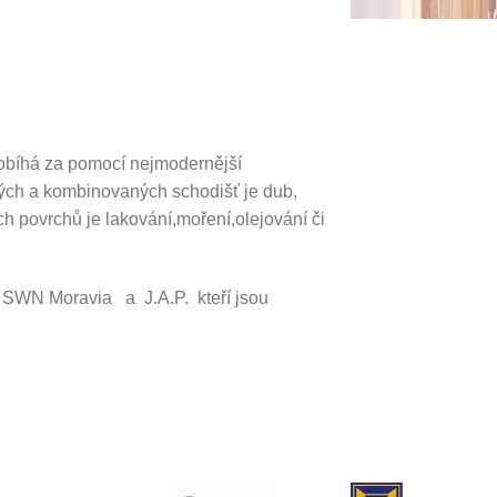
robíhá za pomocí nejmodernější
ných a kombinovaných schodišť je dub,
h povrchů je lakování,moření,olejování či
 SWN Moravia a J.A.P. kteří jsou