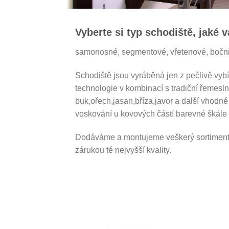
Vyberte si typ schodiště, jaké 
samonosné, segmentové, vřetenové, bočni
Schodiště jsou vyráběná jen z pečlivě vy
technologie v kombinací s tradiční řemesl
buk,ořech,jasan,bříza,javor a další vhodn
voskování u kovových částí barevné škále 
Dodáváme a montujeme veškerý sortiment 
zárukou té nejvyšší kvality.