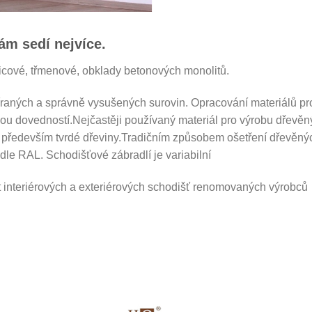
vám sedí nejvíce.
cové, třmenové, obklady betonových monolitů.
bíraných a správně vysušených surovin. Opracování materiálů p
nou dovedností.Nejčastěji používaný materiál pro výrobu dřevě
é především tvrdé dřeviny.Tradičním způsobem ošetření dřevěnýc
dle RAL. Schodišťové zábradlí je variabilní
interiérových a exteriérových schodišť renomovaných výrobců