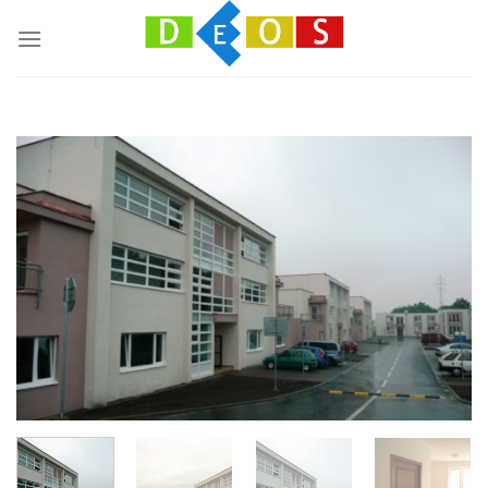
Přeskočit
na
obsah