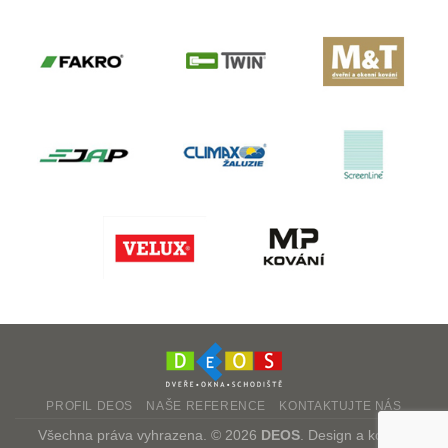
PROFIL DEOS
NAŠE REFERENCE
KONTAKTUJTE NÁS
Všechna práva vyhrazena. © 2026
DEOS
. Design a kód od