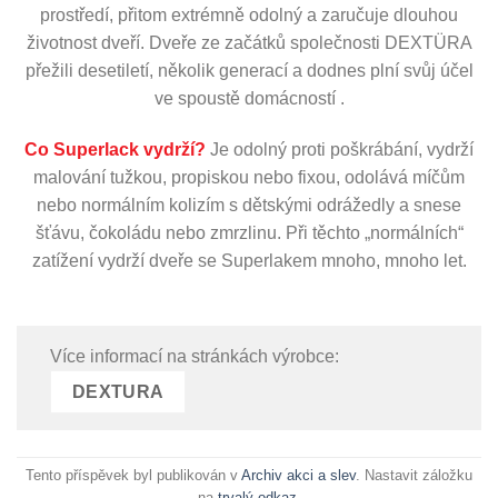
prostředí, přitom extrémně odolný a zaručuje dlouhou
životnost dveří. Dveře ze začátků společnosti DEXTÜRA
přežili desetiletí, několik generací a dodnes plní svůj účel
ve spoustě domácností .
Co Superlack vydrží?
Je odolný proti poškrábání, vydrží
malování tužkou, propiskou nebo fixou, odolává míčům
nebo normálním kolizím s dětskými odrážedly a snese
šťávu, čokoládu nebo zmrzlinu. Při těchto „normálních“
zatížení vydrží dveře se Superlakem mnoho, mnoho let.
Více informací na stránkách výrobce:
DEXTURA
Tento příspěvek byl publikován v
Archiv akci a slev
. Nastavit záložku
na
trvalý odkaz
.