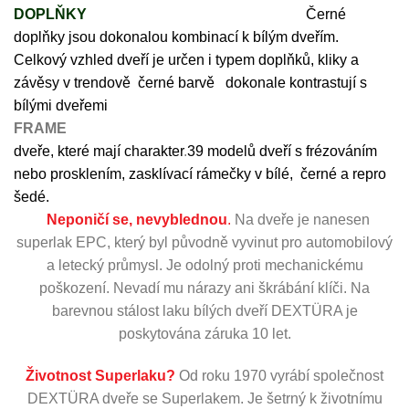
DOPLŇKY
Černé
doplňky jsou dokonalou kombinací k bílým dveřím.
Celkový vzhled dveří je určen i typem doplňků, kliky a
závěsy v trendově černé barvě dokonale kontrastují s
bílými dveřemi
FRAME
dveře, které mají charakter
.
39 modelů dveří s frézováním
nebo prosklením, zasklívací rámečky v bílé, černé a repro
šedé.
Neponičí se, nevyblednou
.
Na dveře je nanesen
superlak EPC, který byl původně vyvinut pro automobilový
a letecký průmysl. Je odolný proti mechanickému
poškození. Nevadí mu nárazy ani škrábání klíči. Na
barevnou stálost laku bílých dveří DEXTÜRA je
poskytována záruka 10 let.
Životnost Superlaku?
Od roku 1970 vyrábí společnost
DEXTÜRA dveře se Superlakem. Je šetrný k životnímu