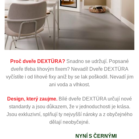
Proč dveře DEXTÜRA?
Snadno se udržují. Popsané
dveře třeba lihovým fixem? Nevadí! Dveře DEXTÜRA
vyčístíte i od lihové fixy aniž by se lak poškodil. Nevadí jim
ani voda a vlhkost.
Design, který zaujme.
Bílé dveře DEXTÜRA určují nové
standardy a jsou důkazem, že v jednoduchosti je krása.
Jsou exkluzivní, splňují ty nejvyšší nároky a z obyčejného
dělají neobyčejné.
NYNÍ S ČERNÝMI