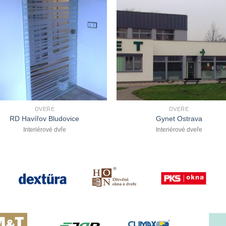
DVEŘE
DVEŘE
RD Havířov Bludovice
Gynet Ostrava
Interiérové dvře
Interiérové dveře