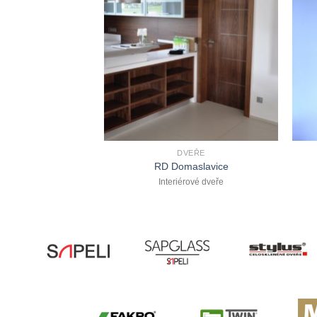
EŘE
DVEŘE
udovice
RD Domaslavice
e a schodiště
Interiérové dveře