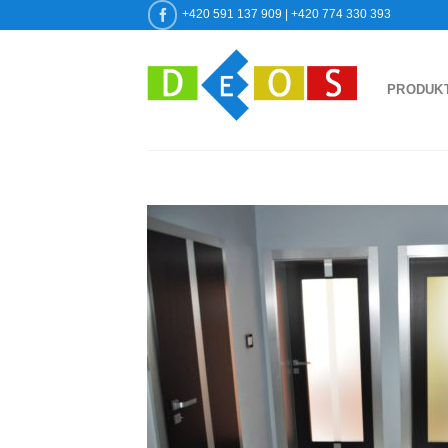
Přeskočit
+420 591 137 909 | +420 774 330 393
na
obsah
PRODUK