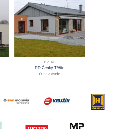
DVEŘE
RD Český Těšín
Okna a dveře